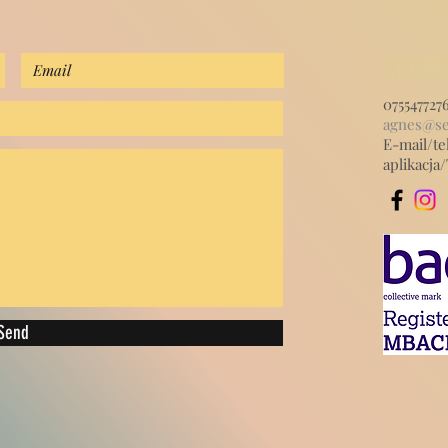
SKONT
075547727
agnes@se
E-mail/te
aplikacj
Send