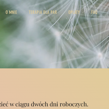
O MNIE
TERAPIA DLA PAR
OPLATY
FAQ
!
ieć w ciągu dwóch dni roboczych.