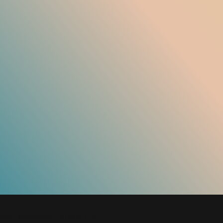
wane i zabezpieczone przez
Wix