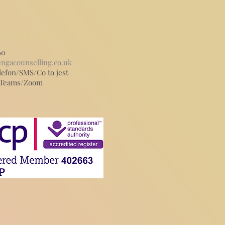
AKTUJ SIĘ!
60
ngacounselling.co.uk
lefon/SMS/Co to jest
a/Teams/Zoom